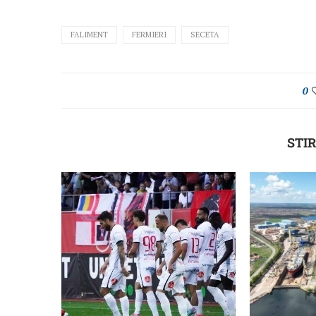
FALIMENT
FERMIERI
SECETA
0
STIR