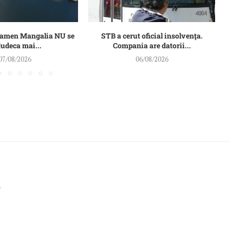
Damen Mangalia NU se
STB a cerut oficial insolvenţa.
judeca mai...
Compania are datorii...
07/08/2026
06/08/2026