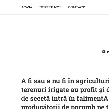
ACASA
DESPRE NOI
CONTACT
Sit
A fi sau a nu fi în agricult
terenuri irigate au profit şi 
de secetă intră în falimentA 
producătorii de porumb pe te