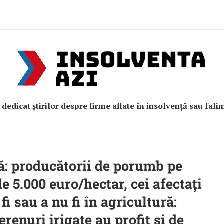
e dedicat știrilor despre firme aflate în insolvență sau fali
ură: producătorii de porumb pe
de 5.000 euro/hectar, cei afectaţi
fi sau a nu fi în agricultură:
renuri irigate au profit şi de