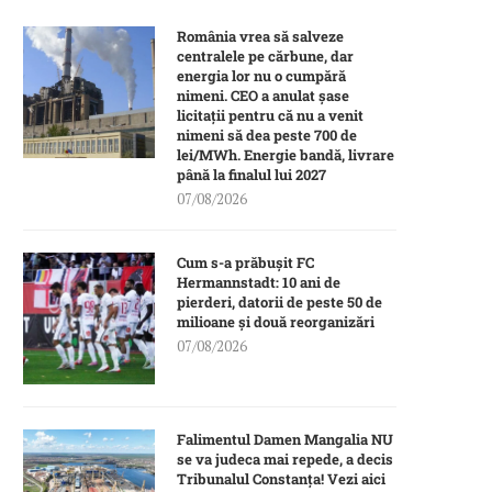
România vrea să salveze
centralele pe cărbune, dar
energia lor nu o cumpără
nimeni. CEO a anulat șase
licitații pentru că nu a venit
nimeni să dea peste 700 de
lei/MWh. Energie bandă, livrare
până la finalul lui 2027
07/08/2026
Cum s-a prăbușit FC
Hermannstadt: 10 ani de
pierderi, datorii de peste 50 de
milioane și două reorganizări
07/08/2026
Falimentul Damen Mangalia NU
se va judeca mai repede, a decis
Tribunalul Constanța! Vezi aici