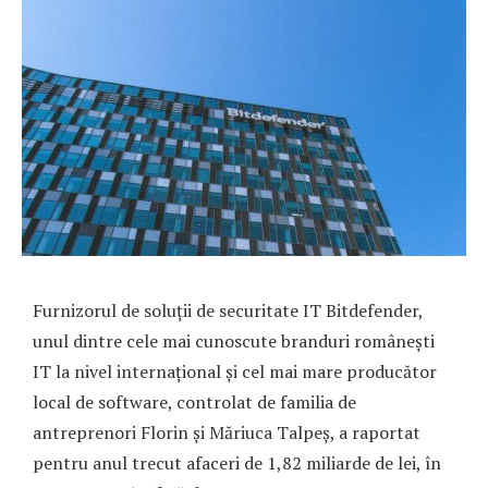
Furnizorul de soluții de securitate IT Bitdefender,
unul dintre cele mai cunoscute branduri româ­nești
IT la nivel inter­na­țional și cel mai mare pro­du­cător
local de software, controlat de familia de
antreprenori Florin și Măriuca Talpeș, a raportat
pentru anul trecut afaceri de 1,82 miliarde de lei, în