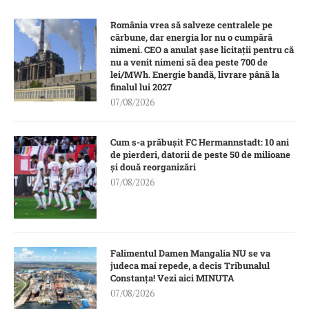
România vrea să salveze centralele pe
cărbune, dar energia lor nu o cumpără
nimeni. CEO a anulat șase licitații pentru că
nu a venit nimeni să dea peste 700 de
lei/MWh. Energie bandă, livrare până la
finalul lui 2027
07/08/2026
Cum s-a prăbușit FC Hermannstadt: 10 ani
de pierderi, datorii de peste 50 de milioane
și două reorganizări
07/08/2026
Falimentul Damen Mangalia NU se va
judeca mai repede, a decis Tribunalul
Constanța! Vezi aici MINUTA
07/08/2026