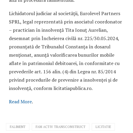
Lichidatorul judiciar al societății, Eurolevel Partners
SPRL, legal reprezentată prin asociatul coordonator
– practician în insolvență Tita Ionuț Aurelian,
desemnat prin Încheierea civilă nr. 225/30.05.2024,
pronunțată de Tribunalul Constanța în dosarul
menționat, anunță valorificarea bunurilor mobile
aflate în patrimoniul debitoarei, în conformitate cu
prevederile art. 156 alin. (4) din Legea nr. 85/2014
privind procedurile de prevenire a insolvenței și de
insolvență, conform licitatiapublica.ro.
Read More
.
FALIMENT
FAM ACTIV TRANSCONSTRUCT
LICITATIE