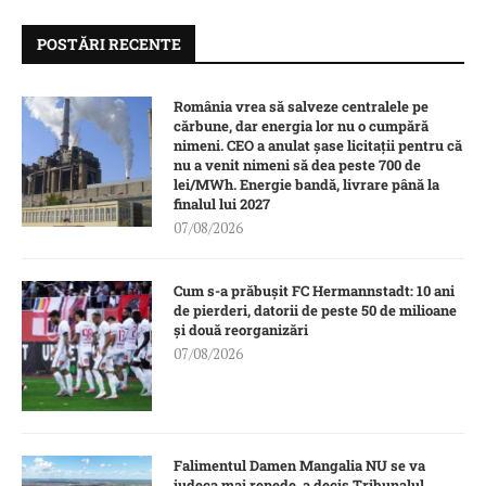
POSTĂRI RECENTE
România vrea să salveze centralele pe
cărbune, dar energia lor nu o cumpără
nimeni. CEO a anulat șase licitații pentru că
nu a venit nimeni să dea peste 700 de
lei/MWh. Energie bandă, livrare până la
finalul lui 2027
07/08/2026
Cum s-a prăbușit FC Hermannstadt: 10 ani
de pierderi, datorii de peste 50 de milioane
și două reorganizări
07/08/2026
Falimentul Damen Mangalia NU se va
judeca mai repede, a decis Tribunalul