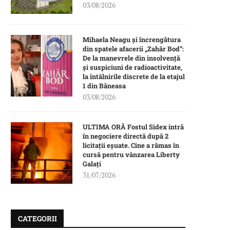
03/08/2026
Mihaela Neagu și încrengătura
din spatele afacerii „Zahăr Bod”:
De la manevrele din insolvență
și suspiciuni de radioactivitate,
la întâlnirile discrete de la etajul
1 din Băneasa
03/08/2026
ULTIMA ORĂ Fostul Sidex intră
în negociere directă după 2
licitații eșuate. Cine a rămas în
cursă pentru vânzarea Liberty
Galați
31/07/2026
CATEGORII