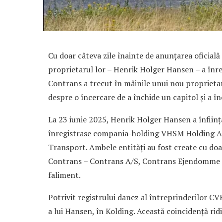
Cu doar câteva zile înainte de anunțarea oficială
proprietarul lor – Henrik Holger Hansen – a înre
Contrans a trecut în mâinile unui nou proprietar
despre o încercare de a închide un capitol și a în
La 23 iunie 2025, Henrik Holger Hansen a înființ
înregistrase compania-holding VHSM Holding Ap
Transport. Ambele entități au fost create cu doa
Contrans – Contrans A/S, Contrans Ejendomme A
faliment.
Potrivit registrului danez al întreprinderilor CVR
a lui Hansen, în Kolding. Această coincidență rid