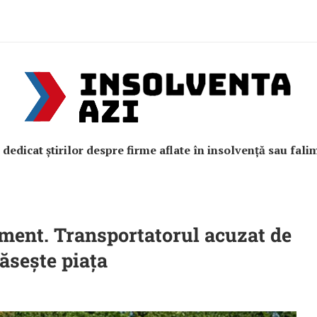
e dedicat știrilor despre firme aflate în insolvență sau fali
iment. Transportatorul acuzat de
ăsește piața