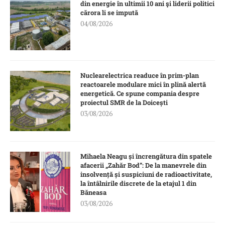
din energie în ultimii 10 ani şi liderii politici
cărora li se impută
04/08/2026
Nuclearelectrica readuce în prim-plan
reactoarele modulare mici în plină alertă
energetică. Ce spune compania despre
proiectul SMR de la Doicești
03/08/2026
Mihaela Neagu și încrengătura din spatele
afacerii „Zahăr Bod”: De la manevrele din
insolvență și suspiciuni de radioactivitate,
la întâlnirile discrete de la etajul 1 din
Băneasa
03/08/2026