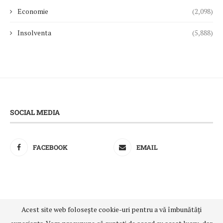
Economie
(2,098)
Insolventa
(5,888)
SOCIAL MEDIA
FACEBOOK
EMAIL
Acest site web folosește cookie-uri pentru a vă îmbunătăți
@2021 - All Right Reserved. Designed and Developed by