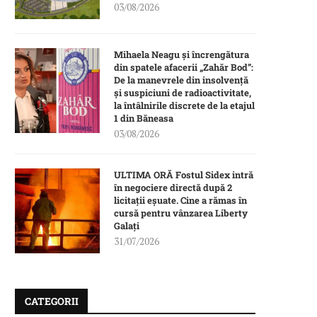
03/08/2026
Mihaela Neagu și încrengătura
din spatele afacerii „Zahăr Bod”:
De la manevrele din insolvență
și suspiciuni de radioactivitate,
la întâlnirile discrete de la etajul
1 din Băneasa
03/08/2026
ULTIMA ORĂ Fostul Sidex intră
în negociere directă după 2
licitații eșuate. Cine a rămas în
cursă pentru vânzarea Liberty
Galați
31/07/2026
CATEGORII