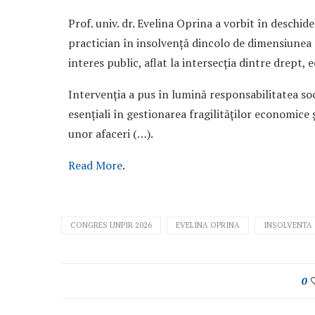
Prof. univ. dr. Evelina Oprina a vorbit în deschi
practician în insolvență dincolo de dimensiunea s
interes public, aflat la intersecția dintre drept, 
Intervenția a pus în lumină responsabilitatea soci
esențiali în gestionarea fragilităților economice 
unor afaceri (…).
Read More
.
CONGRES UNPIR 2026
EVELINA OPRINA
INSOLVENTA
0