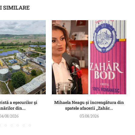
I SIMILARE
ristă a eşecurilor şi
Mihaela Neagu și încrengătura din
ărilor din...
spatele afacerii „Zahăr...
04/08/2026
03/08/2026