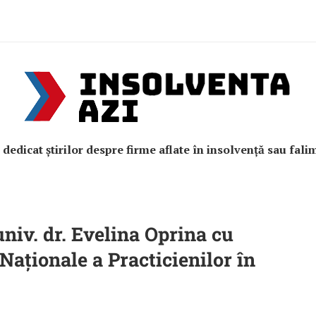
e dedicat știrilor despre firme aflate în insolvență sau fali
univ. dr. Evelina Oprina cu
Naționale a Practicienilor în