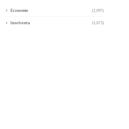
Economie
(2,097)
Insolventa
(5,873)
DECIZIE Schimbări la Codul de
ULTIMA ORĂ Fostul Sidex i
procedură fiscală în...
negociere directă...
31/07/2026
31/07/2026