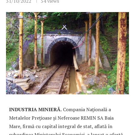
31/10/2022
54
views
INDUSTRIA MINIERĂ.
Compania Națională a
Metalelor Prețioase și Neferoase REMIN SA Baia
Mare, firmă cu capital integral de stat, aflată în
subordinea Ministerului Economiei, a lansat o ofertă