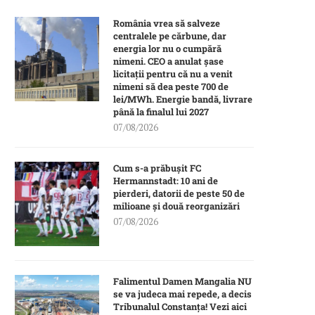
România vrea să salveze
centralele pe cărbune, dar
energia lor nu o cumpără
nimeni. CEO a anulat șase
licitații pentru că nu a venit
nimeni să dea peste 700 de
lei/MWh. Energie bandă, livrare
până la finalul lui 2027
07/08/2026
Cum s-a prăbușit FC
Hermannstadt: 10 ani de
pierderi, datorii de peste 50 de
milioane și două reorganizări
07/08/2026
Falimentul Damen Mangalia NU
se va judeca mai repede, a decis
Tribunalul Constanța! Vezi aici