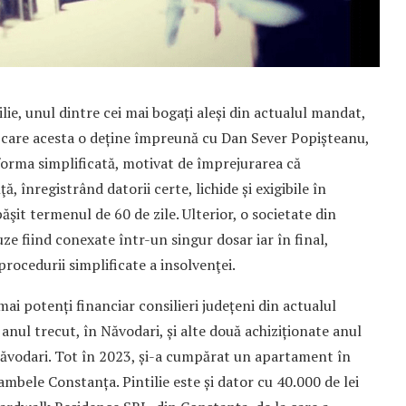
ie, unul dintre cei mai bogați aleși din actualul mandat,
 pe care acesta o deține împreună cu Dan Sever Popișteanu,
 forma simplificată, motivat de împrejurarea că
ă, înregistrând datorii certe, lichide și exigibile în
şit termenul de 60 de zile. Ulterior, o societate din
uze fiind conexate într-un singur dosar iar în final,
procedurii simplificate a insolvenţei.
mai potenți financiar consilieri județeni din actualul
ul trecut, în Năvodari, și alte două achiziționate anul
n Năvodari. Tot în 2023, și-a cumpărat un apartament în
ambele Constanța. Pintilie este și dator cu 40.000 de lei