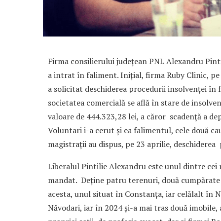
Firma consilierului județean PNL Alexandru Pintil
a intrat în faliment. Inițial, firma Ruby Clinic,
a solicitat deschiderea procedurii insolvenţei în
societatea comercială se află în stare de insolvenţ
valoare de 444.323,28 lei, a căror scadenţă a depă
Voluntari i-a cerut și ea falimentul, cele două ca
magistrații au dispus, pe 23 aprilie, deschiderea 
Liberalul Pintilie Alexandru este unul dintre cei 
mandat. Deține patru terenuri, două cumpărate an
acesta, unul situat în Constanța, iar celălalt î
Năvodari, iar în 2024 și-a mai tras două imobile, 