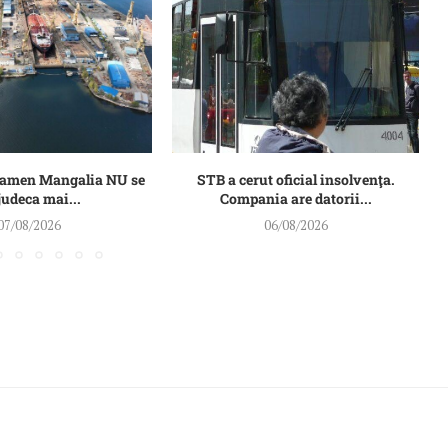
Damen Mangalia NU se
STB a cerut oficial insolvenţa.
judeca mai...
Compania are datorii...
07/08/2026
06/08/2026