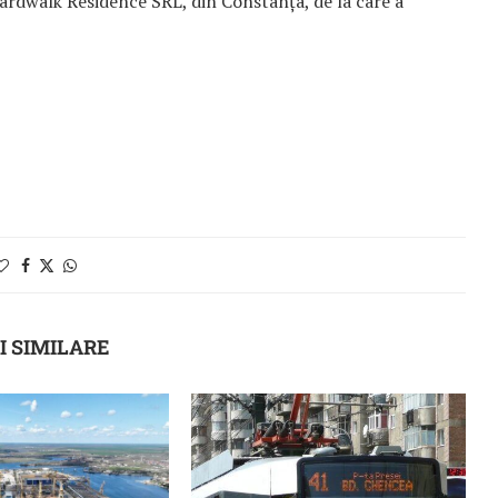
Boardwalk Residence SRL, din Constanța, de la care a
I SIMILARE