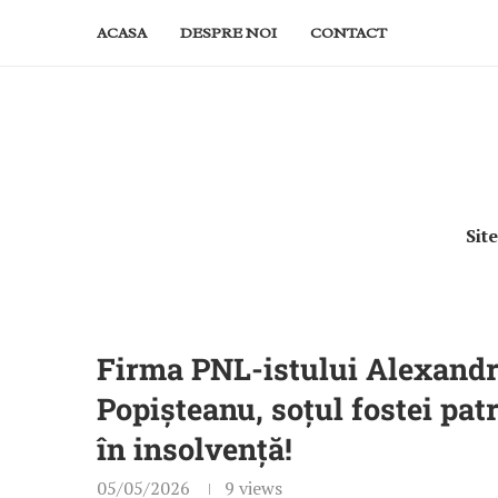
ACASA
DESPRE NOI
CONTACT
Sit
Firma PNL-istului Alexandru
Popișteanu, soțul fostei pat
în insolvență!
05/05/2026
9
views