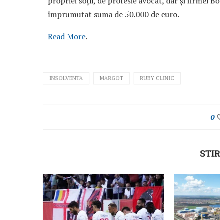
propriei soții, de profesie avocat, dar și firmei 
împrumutat suma de 50.000 de euro.
Read More
.
INSOLVENTA
MARGOT
RUBY CLINIC
0
STIR