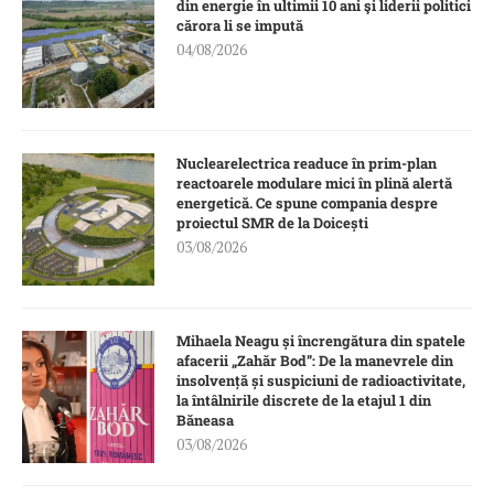
din energie în ultimii 10 ani şi liderii politici
cărora li se impută
04/08/2026
Nuclearelectrica readuce în prim-plan
reactoarele modulare mici în plină alertă
energetică. Ce spune compania despre
proiectul SMR de la Doicești
03/08/2026
Mihaela Neagu și încrengătura din spatele
afacerii „Zahăr Bod”: De la manevrele din
insolvență și suspiciuni de radioactivitate,
la întâlnirile discrete de la etajul 1 din
Băneasa
03/08/2026