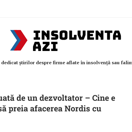
e dedicat știrilor despre firme aflate în insolvență sau fali
ată de un dezvoltator – Cine e
să preia afacerea Nordis cu