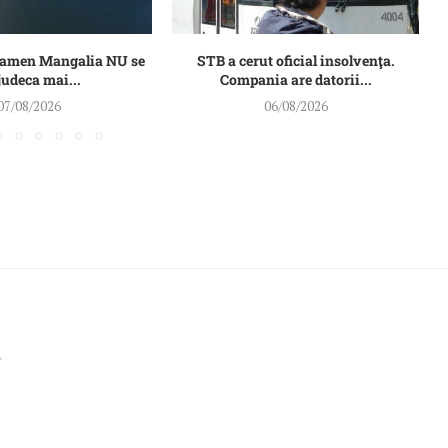
Damen Mangalia NU se
STB a cerut oficial insolvenţa.
judeca mai...
Compania are datorii...
07/08/2026
06/08/2026