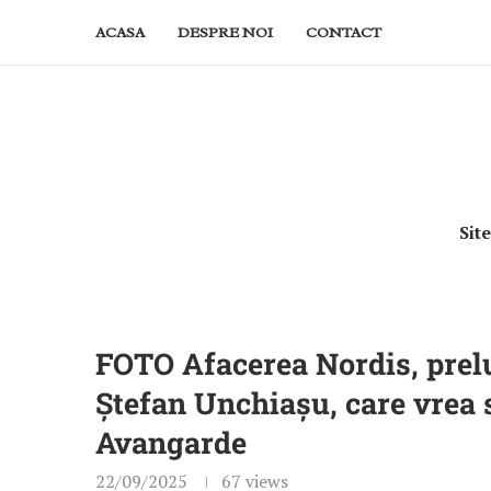
ACASA
DESPRE NOI
CONTACT
Sit
FOTO Afacerea Nordis, prelu
Ștefan Unchiașu, care vrea 
Avangarde
22/09/2025
67
views