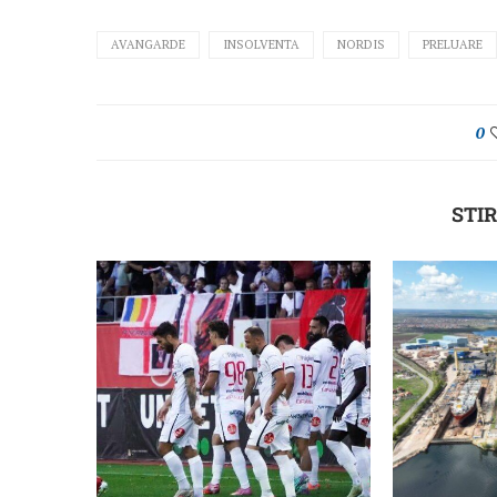
AVANGARDE
INSOLVENTA
NORDIS
PRELUARE
0
STIR