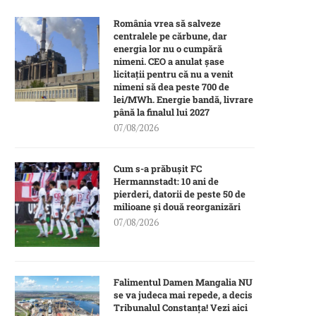
România vrea să salveze
centralele pe cărbune, dar
energia lor nu o cumpără
nimeni. CEO a anulat șase
licitații pentru că nu a venit
nimeni să dea peste 700 de
lei/MWh. Energie bandă, livrare
până la finalul lui 2027
07/08/2026
Cum s-a prăbușit FC
Hermannstadt: 10 ani de
pierderi, datorii de peste 50 de
milioane și două reorganizări
07/08/2026
Falimentul Damen Mangalia NU
se va judeca mai repede, a decis
Tribunalul Constanța! Vezi aici