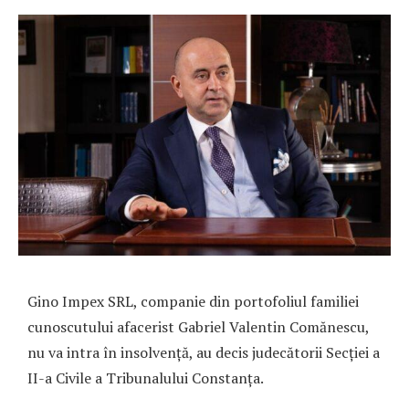
Gino Impex SRL, companie din portofoliul familiei
cunoscutului afacerist Gabriel Valentin Comănescu,
nu va intra în insolvență, au decis judecătorii Secției a
II-a Civile a Tribunalului Constanța.