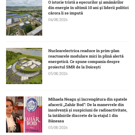
O istorie tristă a eşecurilor şi amânărilor
din energie în ultimii 10 ani şi liderii politici
cărora li se impută
04/08/2026
Nuclearelectrica readuce în prim-plan
reactoarele modulare mici în plină alertă
energetică. Ce spune compania despre
proiectul SMR de la Doicești
03/08/2026
Mihaela Neagu și încrengătura din spatele
afacerii „Zahăr Bod”: De la manevrele din
insolvență și suspiciuni de radioactivitate,
la întâlnirile discrete de la etajul 1 din
Băneasa
03/08/2026