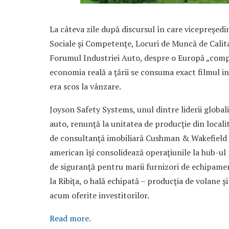
La câteva zile după discursul în care vicepreşed
Sociale şi Competenţe, Locuri de Muncă de Calita
Forumul Industriei Auto, despre o Europă „competi
economia reală a ţării se consuma exact filmul inv
era scos la vânzare.
Joyson Safety Systems, unul dintre liderii globa
auto, renunţă la unitatea de producţie din local
de consultanţă imobiliară Cushman & Wakefield 
american îşi consolidează operaţiunile la hub-ul p
de siguranţă pentru marii furnizori de echipame
la Ribiţa, o hală echipată – producţia de volane şi
acum oferite investitorilor.
Read more
.