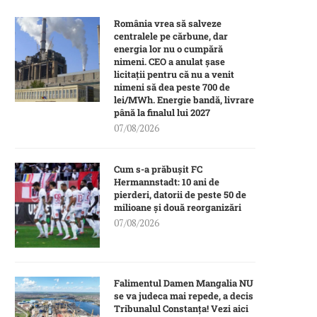
România vrea să salveze
centralele pe cărbune, dar
energia lor nu o cumpără
nimeni. CEO a anulat șase
licitații pentru că nu a venit
nimeni să dea peste 700 de
lei/MWh. Energie bandă, livrare
până la finalul lui 2027
07/08/2026
Cum s-a prăbușit FC
Hermannstadt: 10 ani de
pierderi, datorii de peste 50 de
milioane și două reorganizări
07/08/2026
Falimentul Damen Mangalia NU
se va judeca mai repede, a decis
Tribunalul Constanța! Vezi aici