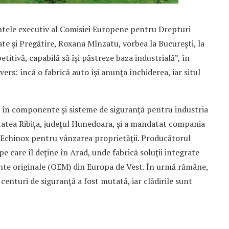
intele executiv al Comisiei Europene pentru Drepturi
te şi Pregătire, Roxana Mînzatu, vorbea la Bucureşti, la
tivă, capabilă să îşi păstreze baza industrială”, în
ers: încă o fabrică auto îşi anunţa închiderea, iar situl
li în componente şi sisteme de siguranţă pentru industria
itatea Ribiţa, judeţul Hunedoara, şi a mandatat compania
Echinox pentru vânzarea proprietăţii. Producătorul
e care îl deţine în Arad, unde fabrică soluţii integrate
nte originale (OEM) din Europa de Vest. În urmă rămâne,
 centuri de siguranţă a fost mutată, iar clădirile sunt