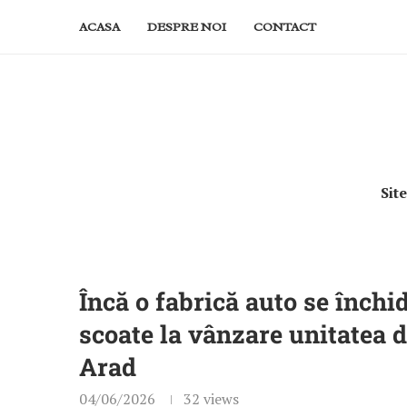
ACASA
DESPRE NOI
CONTACT
Sit
Încă o fabrică auto se înch
scoate la vânzare unitatea d
Arad
04/06/2026
32
views