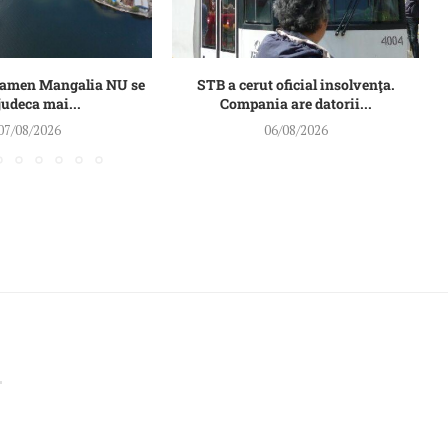
Damen Mangalia NU se
STB a cerut oficial insolvenţa.
judeca mai...
Compania are datorii...
07/08/2026
06/08/2026