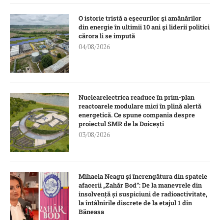
O istorie tristă a eşecurilor şi amânărilor
din energie în ultimii 10 ani şi liderii politici
cărora li se impută
04/08/2026
Nuclearelectrica readuce în prim-plan
reactoarele modulare mici în plină alertă
energetică. Ce spune compania despre
proiectul SMR de la Doicești
03/08/2026
Mihaela Neagu și încrengătura din spatele
afacerii „Zahăr Bod”: De la manevrele din
insolvență și suspiciuni de radioactivitate,
la întâlnirile discrete de la etajul 1 din
Băneasa