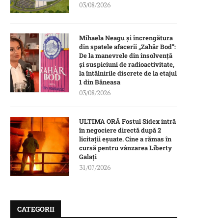
03/08/2026
Mihaela Neagu și încrengătura
din spatele afacerii „Zahăr Bod”:
De la manevrele din insolvență
și suspiciuni de radioactivitate,
la întâlnirile discrete de la etajul
1 din Băneasa
03/08/2026
ULTIMA ORĂ Fostul Sidex intră
în negociere directă după 2
licitații eșuate. Cine a rămas în
cursă pentru vânzarea Liberty
Galați
31/07/2026
CATEGORII