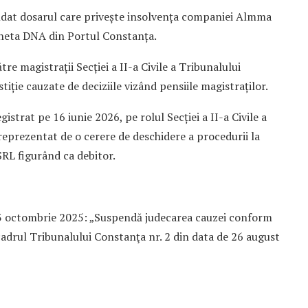
ndat dosarul care privește insolvența companiei Almma
heta DNA din Portul Constanța.
tre magistrații Secției a II-a Civile a Tribunalului
tiție cauzate de deciziile vizând pensiile magistraților.
istrat pe 16 iunie 2026, pe rolul Secției a II-a Civile a
reprezentat de o cerere de deschidere a procedurii la
RL figurând ca debitor.
, 13 octombrie 2025: „Suspendă judecarea cauzei conform
cadrul Tribunalului Constanţa nr. 2 din data de 26 august