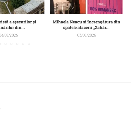
ristă a eşecurilor şi
Mihaela Neagu și încrengătura din
ărilor din...
spatele afacerii „Zahăr...
04/08/2026
03/08/2026