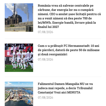
România vrea să salveze centralele pe
cărbune, dar energia lor nu o cumpără
nimeni. CEO a anulat șase licitații pentru că
nu a venit nimeni să dea peste 700 de
lei/MWh. Energie bandă, livrare până la
finalul lui 2027
07/08/2026
Cum s-a prăbușit FC Hermannstadt: 10 ani
de pierderi, datorii de peste 50 de milioane
și două reorganizări
07/08/2026
Falimentul Damen Mangalia NU se va
judeca mai repede, a decis Tribunalul
Constanța! Vezi aici MINUTA
07/08/2026