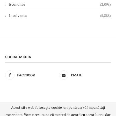
Economie
(2,098)
Insolventa
(5,888)
SOCIAL MEDIA
FACEBOOK
EMAIL
Acest site web folosește cookie-uri pentru a vă îmbunătăți
@2021 - All Right Reserved. Designed and Developed by
experiența. Vom presupune că sunteți de acord cu acest lucru, dar