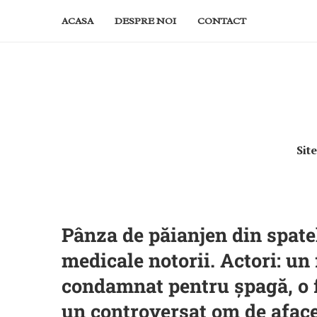
ACASA
DESPRE NOI
CONTACT
Sit
Pânza de păianjen din spatel
medicale notorii. Actori: un
condamnat pentru șpagă, o fo
un controversat om de aface