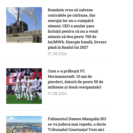
România vrea să salveze
centralele pe cărbune, dar
energia lor nu o cumpără
nimeni. CEO a anulat șase
licitații pentru că nu a venit
nimeni să dea peste 700 de
lei/MWh. Energie bandă, livrare
până la finalul lui 2027
07/08/2026
Cum s-a prăbușit FC
Hermannstadt: 10 ani de
pierderi, datorii de peste 50 de
milioane și două reorganizări
07/08/2026
Falimentul Damen Mangalia NU
se va judeca mai repede, a decis
Tribunalul Constanța! Vezi aici