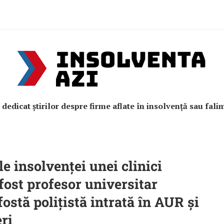
e dedicat știrilor despre firme aflate în insolvență sau fali
e insolvenței unei clinici
 fost profesor universitar
stă polițistă intrată în AUR și
ri