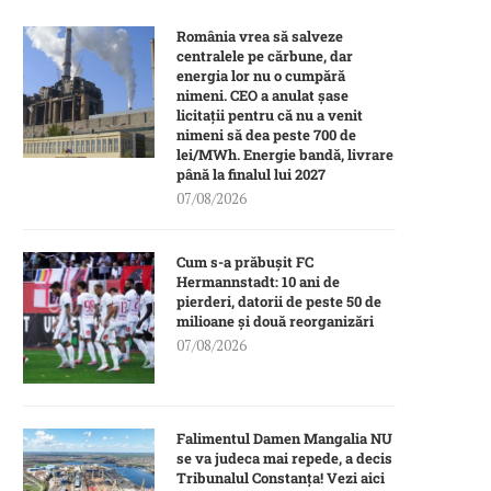
România vrea să salveze
centralele pe cărbune, dar
energia lor nu o cumpără
nimeni. CEO a anulat șase
licitații pentru că nu a venit
nimeni să dea peste 700 de
lei/MWh. Energie bandă, livrare
până la finalul lui 2027
07/08/2026
Cum s-a prăbușit FC
Hermannstadt: 10 ani de
pierderi, datorii de peste 50 de
milioane și două reorganizări
07/08/2026
Falimentul Damen Mangalia NU
se va judeca mai repede, a decis
Tribunalul Constanța! Vezi aici