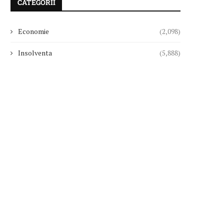
CATEGORII
Economie
(2,098)
Insolventa
(5,888)
Tribunalul Bucureşti a confirmat pe
Surpriză la CFR Cluj! Ioan
4 august Planul...
”Acum ajut...
06/08/2026
06/08/2026