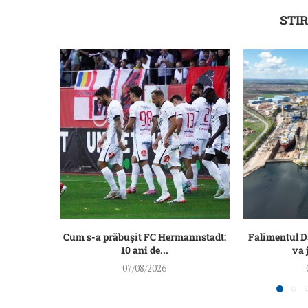
STIR
Cum s-a prăbușit FC Hermannstadt:
Falimentul 
10 ani de...
va 
07/08/2026