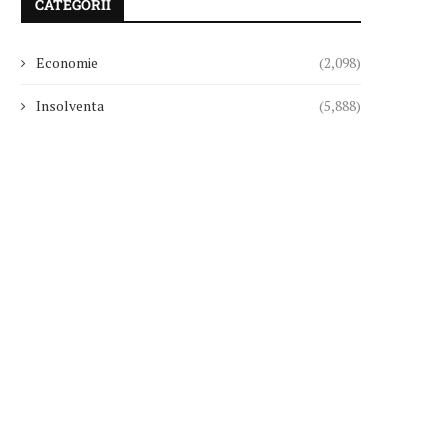
CATEGORII
Economie
(2,098)
Insolventa
(5,888)
Tribunalul Bucureşti a confirmat pe
Surpriză la CFR Cluj! Ioan