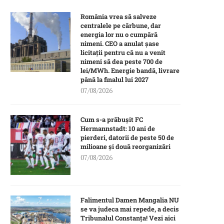
România vrea să salveze
centralele pe cărbune, dar
energia lor nu o cumpără
nimeni. CEO a anulat șase
licitații pentru că nu a venit
nimeni să dea peste 700 de
lei/MWh. Energie bandă, livrare
până la finalul lui 2027
07/08/2026
Cum s-a prăbușit FC
Hermannstadt: 10 ani de
pierderi, datorii de peste 50 de
milioane și două reorganizări
07/08/2026
Falimentul Damen Mangalia NU
se va judeca mai repede, a decis
Tribunalul Constanța! Vezi aici