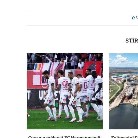
0
STIR
Cum s-a prăbușit FC Hermannstadt:
Falimentul 