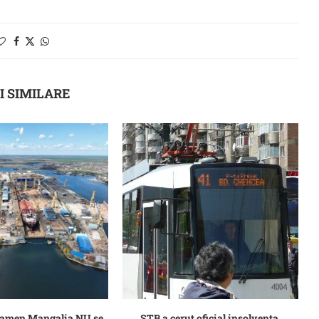
I SIMILARE
Damen Mangalia NU se
STB a cerut oficial insolvenţa.