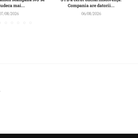
judeca mai...
Compania are datorii...
07/08/2026
06/08/2026