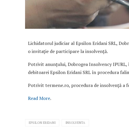
Lichidatorul judiciar al Epsilon Eridani SRL, Dob
o invitație de participare la insolvență.
Potrivit anunțului, Dobrogea Insolvency IPURL, î
debitoarei Epsilon Eridani SRL în procedura fali
Potrivit termene.ro, procedura de insolvență a f
Read More
.
EPSILON ERIDANI
INSOLVENTA