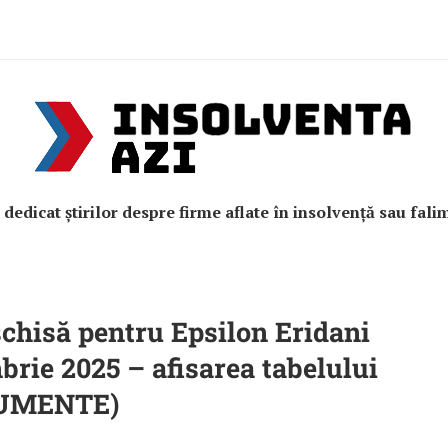
e dedicat știrilor despre firme aflate în insolvență sau fali
chisă pentru Epsilon Eridani
brie 2025 – afisarea tabelului
OCUMENTE)