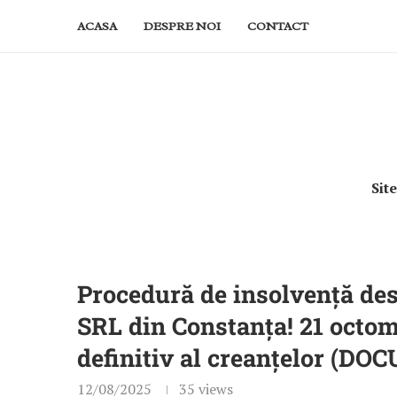
ACASA
DESPRE NOI
CONTACT
Sit
Procedură de insolvență des
SRL din Constanța! 21 octom
definitiv al creanțelor (D
12/08/2025
35
views