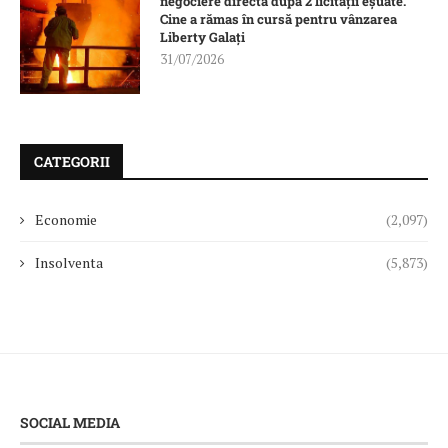
negociere directă după 2 licitații eșuate.
Cine a rămas în cursă pentru vânzarea
Liberty Galați
31/07/2026
CATEGORII
Economie
(2,097)
Insolventa
(5,873)
SOCIAL MEDIA