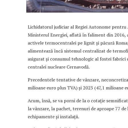
Lichidatorul judiciar al Regiei Autonome pentru 
Ministerul Energiei, aflată în faliment din 2016, 
activele termocentralei pe lignit și păcură Ro
alimentează încă sistemul centralizat de termofic
asigurat și consumul tehnologic al fostei fabric
centralei nucleare Cernavodă.
Precedentele tentative de vânzare, neconcretizat
milioane euro plus TVA) și 2023 (47,1 milioane e
Acum, însă, se va porni de la o cotație semnific
la vânzare, la pachet, terenuri de aproape 77 de h
echipamente și instalații.