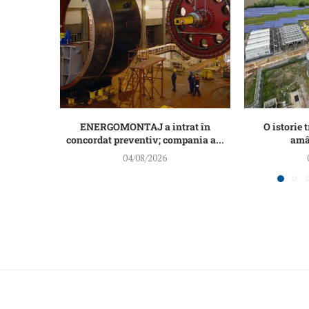
ENERGOMONTAJ a intrat în
O istorie t
concordat preventiv; compania a...
amân
04/08/2026