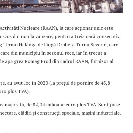
Activități Nucleare (RAAN), la care acționar unic este
a scos din nou la vânzare, pentru a treia oară consecutiv,
mag Termo Halânga de lângă Drobeta Turnu Severin, care
are din municipiu în sezonul rece, iar în trecut a
i de apă grea Romag Prod din cadrul RAAN, furnizor al
e, au avut loc în 2020 (la prețul de pornire de 45,8
uro plus TVA).
ativ majorată, de 82,04 milioane euro plus TVA. Sunt puse
ectare, clădiri și construcții speciale, mașini industriale,