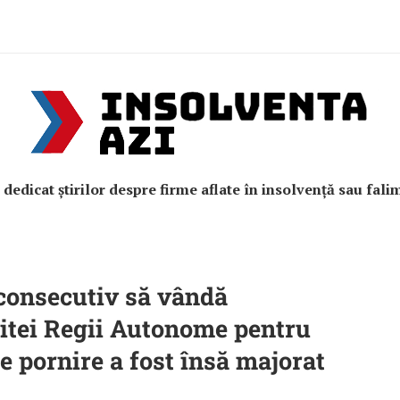
e dedicat știrilor despre firme aflate în insolvență sau fali
 consecutiv să vândă
litei Regii Autonome pentru
de pornire a fost însă majorat