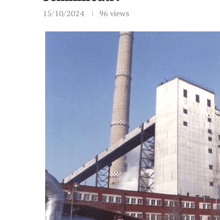
15/10/2024
96
views