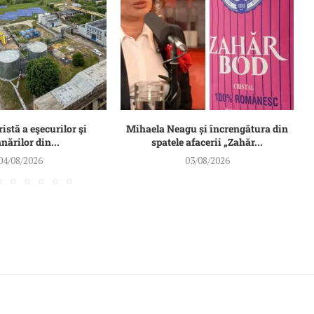
ristă a eşecurilor şi
Mihaela Neagu și încrengătura din
ărilor din...
spatele afacerii „Zahăr...
04/08/2026
03/08/2026