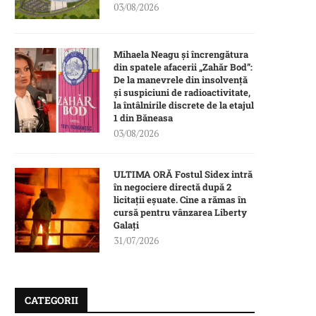
03/08/2026
Mihaela Neagu și încrengătura
din spatele afacerii „Zahăr Bod”:
De la manevrele din insolvență
și suspiciuni de radioactivitate,
la întâlnirile discrete de la etajul
1 din Băneasa
03/08/2026
ULTIMA ORĂ Fostul Sidex intră
în negociere directă după 2
licitații eșuate. Cine a rămas în
cursă pentru vânzarea Liberty
Galați
31/07/2026
CATEGORII