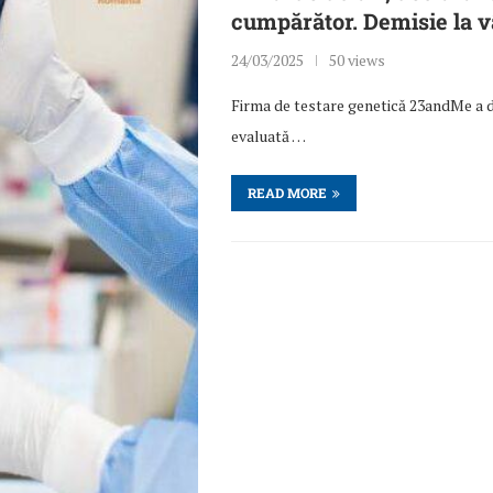
cumpărător. Demisie la v
24/03/2025
50 views
Firma de testare genetică 23andMe a d
evaluată …
READ MORE