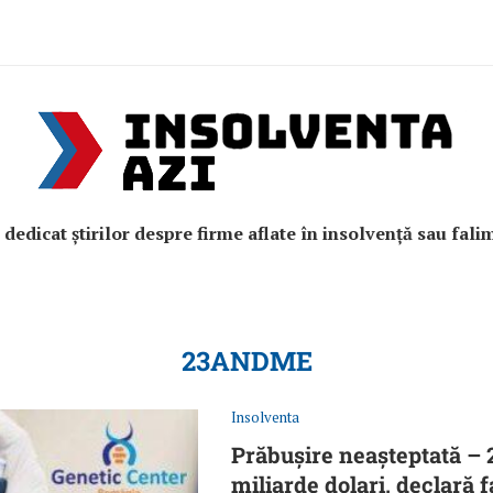
e dedicat știrilor despre firme aflate în insolvență sau fali
23ANDME
Insolventa
Prăbușire neașteptată – 
miliarde dolari, declară 