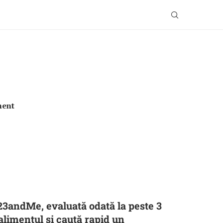
ment
23andMe, evaluată odată la peste 3
falimentul și caută rapid un