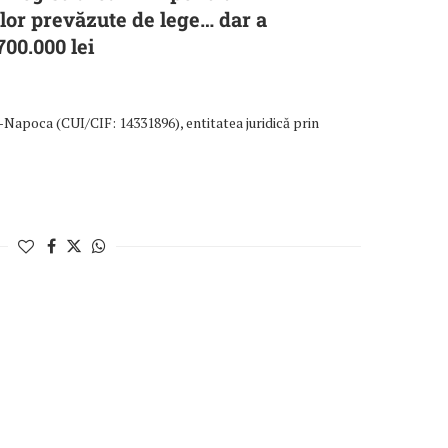
r prevăzute de lege… dar a
00.000 lei
poca (CUI/CIF: 14331896), entitatea juridică prin