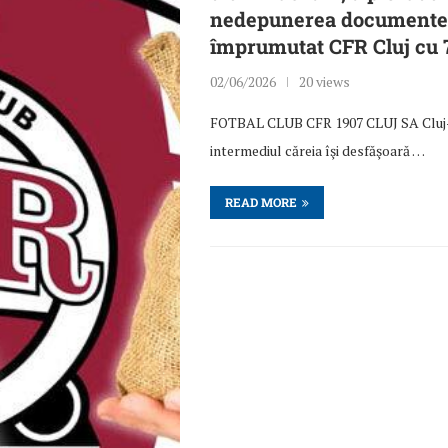
nedepunerea documentelo
împrumutat CFR Cluj cu 7
02/06/2026
20 views
FOTBAL CLUB CFR 1907 CLUJ SA Cluj-Na
intermediul căreia îşi desfăşoară …
READ MORE