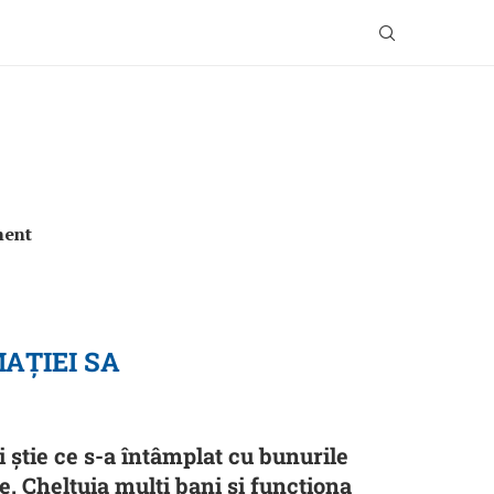
ment
AȚIEI SA
 știe ce s-a întâmplat cu bunurile
. Cheltuia mulți bani și funcționa