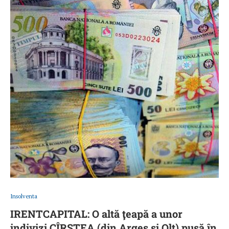
Insolventa
IRENTCAPITAL: O altă ţeapă a unor
indivizi CÎRSTEA (din Argeş şi Olt) pusă în