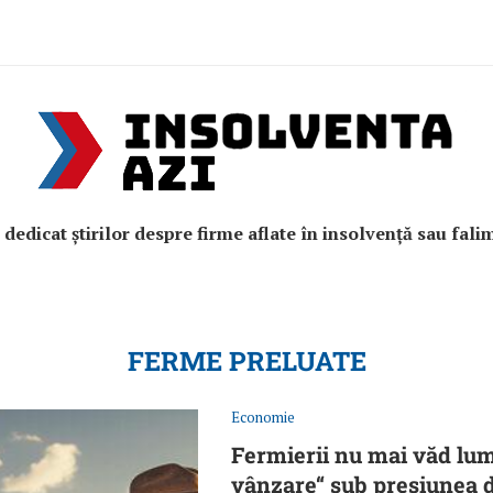
e dedicat știrilor despre firme aflate în insolvență sau fali
FERME PRELUATE
Economie
Fermierii nu mai văd lumi
vânzare“ sub presiunea da