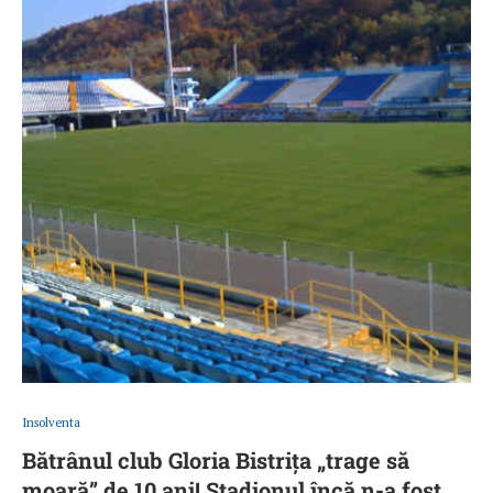
Insolventa
Bătrânul club Gloria Bistrița „trage să
moară” de 10 ani! Stadionul încă n-a fost