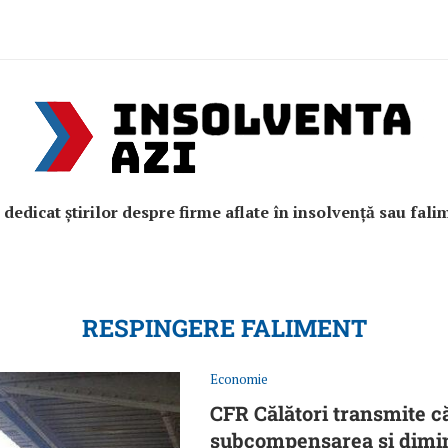
e dedicat știrilor despre firme aflate în insolvență sau fali
RESPINGERE FALIMENT
Economie
CFR Călători transmite că
subcompensarea și dimin