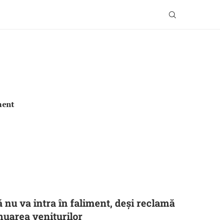
ment
 nu va intra în faliment, deși reclamă
uarea veniturilor