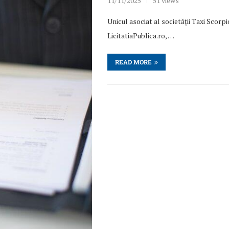
11/11/2025
51 views
Unicul asociat al societății Taxi Scorpio
LicitatiaPublica.ro, …
READ MORE