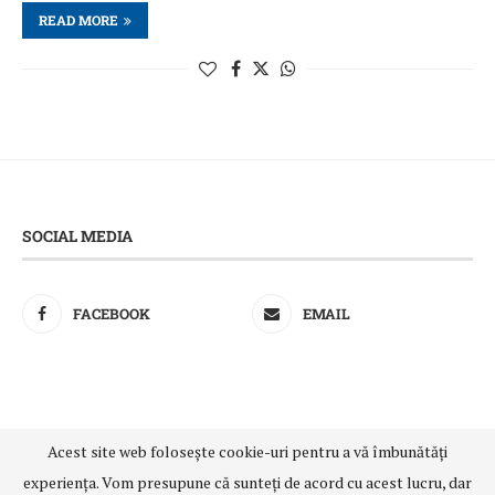
READ MORE
SOCIAL MEDIA
FACEBOOK
EMAIL
Acest site web folosește cookie-uri pentru a vă îmbunătăți
@2021 - All Right Reserved. Designed and Developed by
experiența. Vom presupune că sunteți de acord cu acest lucru, dar