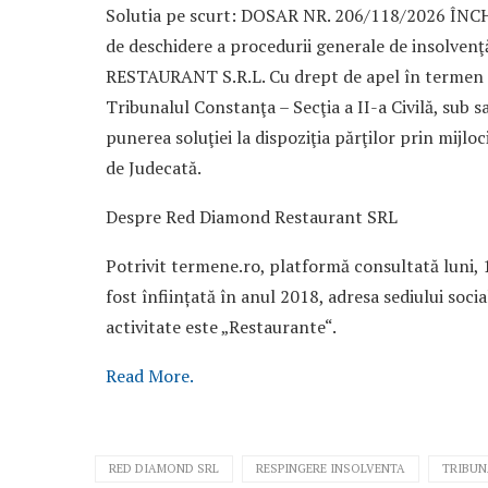
Solutia pe scurt: DOSAR NR. 206/118/2026 ÎNCH
de deschidere a procedurii generale de insolv
RESTAURANT S.R.L. Cu drept de apel în termen de
Tribunalul Constanţa – Secţia a II-a Civilă, sub s
punerea soluţiei la dispoziţia părţilor prin mijlo
de Judecată.
Despre Red Diamond Restaurant SRL
Potrivit termene.ro, platformă consultată luni,
fost înființată în anul 2018, adresa sediului soci
activitate este „Restaurante“.
Read More.
RED DIAMOND SRL
RESPINGERE INSOLVENTA
TRIBUN