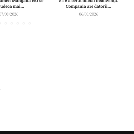
Damen Mangalia NU se
STB a cerut oficial insolvenţa.
judeca mai...
Compania are datorii...
07/08/2026
06/08/2026