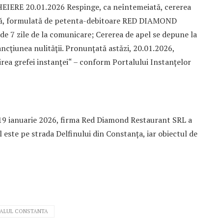
EIERE 20.01.2026 Respinge, ca neîntemeiată, cererea
enţă, formulată de petenta-debitoare RED DIAMOND
 7 zile de la comunicare; Cererea de apel se depune la
ancţiunea nulităţii. Pronunţată astăzi, 20.01.2026,
cirea grefei instanţei“ – conform Portalului Instanțelor
 19 ianuarie 2026, firma Red Diamond Restaurant SRL a
al este pe strada Delfinului din Constanța, iar obiectul de
ALUL CONSTANTA