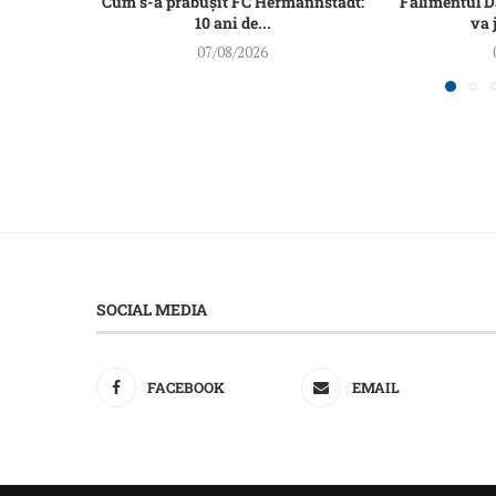
Cum s-a prăbușit FC Hermannstadt:
Falimentul 
10 ani de...
va 
07/08/2026
SOCIAL MEDIA
FACEBOOK
EMAIL