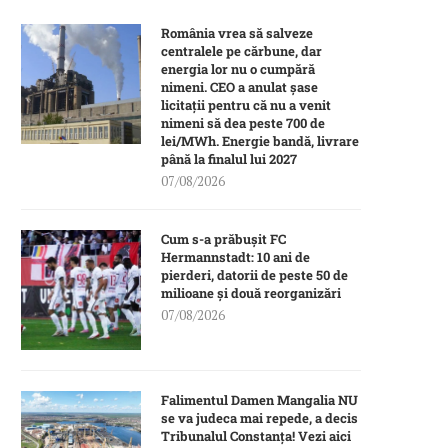
România vrea să salveze
centralele pe cărbune, dar
energia lor nu o cumpără
nimeni. CEO a anulat șase
licitații pentru că nu a venit
nimeni să dea peste 700 de
lei/MWh. Energie bandă, livrare
până la finalul lui 2027
07/08/2026
Cum s-a prăbușit FC
Hermannstadt: 10 ani de
pierderi, datorii de peste 50 de
milioane și două reorganizări
07/08/2026
Falimentul Damen Mangalia NU
se va judeca mai repede, a decis
Tribunalul Constanța! Vezi aici