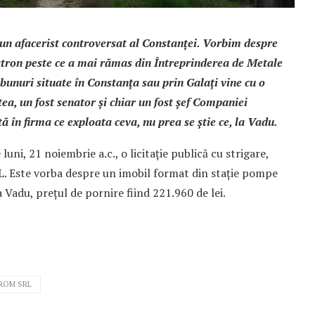
tă un afacerist controversat al Constanței. Vorbim despre
 patron peste ce a mai rămas din Întreprinderea de Metale
unuri situate în Constanța sau prin Galați vine cu o
tea, un fost senator și chiar un fost șef Companiei
ă în firma ce exploata ceva, nu prea se ştie ce, la Vadu.
 luni, 21 noiembrie a.c., o licitație publică cu strigare,
L. Este vorba despre un imobil format din stație pompe
Vadu, prețul de pornire fiind 221.960 de lei.
ROM SRL