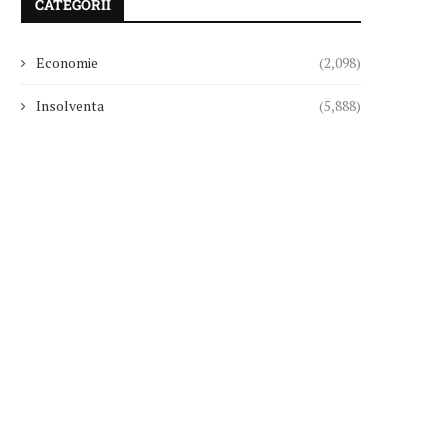
CATEGORII
Economie
(2,098)
Insolventa
(5,888)
Tribunalul Bucureşti a confirmat pe
Surpriză la CFR Cluj! Ioan
4 august Planul...
”Acum ajut...