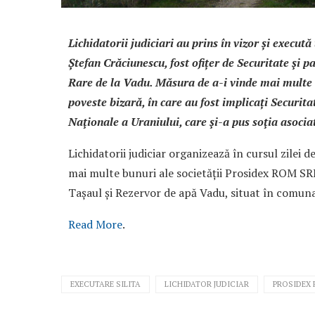
Lichidatorii judiciari au prins în vizor și execu
Ștefan Crăciunescu, fost ofițer de Securitate şi
Rare de la Vadu. Măsura de a-i vinde mai multe b
poveste bizară, în care au fost implicați Securita
Naţionale a Uraniului, care şi-a pus soţia asociat
Lichidatorii judiciar organizează în cursul zilei de
mai multe bunuri ale societății Prosidex ROM SR
Tașaul și Rezervor de apă Vadu, situat în comuna 
Read More
.
EXECUTARE SILITA
LICHIDATOR JUDICIAR
PROSIDEX 