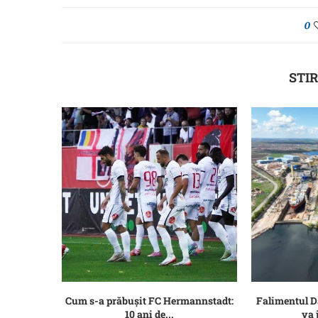
0
STIR
Cum s-a prăbușit FC Hermannstadt:
Falimentul 
10 ani de...
va 