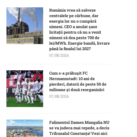
România vrea să salveze
centralele pe cărbune, dar
energia lor nu o cumpără
nimeni. CEO a anulat șase
licitații pentru că nu a venit
nimeni să dea peste 700 de
lei/MWh. Energie bandă, livrare
până la finalul lui 2027
07/08/2026
Cum s-a prăbușit FC
Hermannstadt: 10 ani de
pierderi, datorii de peste 50 de
milioane și două reorganizări
07/08/2026
Falimentul Damen Mangalia NU
se va judeca mai repede, a decis
Tribunalul Constanța! Vezi aici