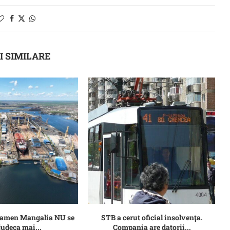
I SIMILARE
Damen Mangalia NU se
STB a cerut oficial insolvenţa.
judeca mai...
Compania are datorii...