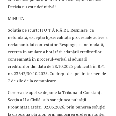
Decizia nu este definitivă!
MINUTA
Solutia pe scurt: H O T Ă R Â R E Respinge, ca
nefondată, excepția lipsei calității procesuale active a
reclamantului contestator. Respinge, ca nefondată,
cererea în anulare a hotărârii adunării creditorilor
consemnată în procesul-verbal al adunării
creditorilor din data de 28.10.2025 publicată în BP1
nr. 23642/30.10.2025. Cu drept de apel în termen de
7 de zile de la comunicare.
Cererea de apel se depune la Tribunalul Constanţa
Secţia a II a Civilă, sub sancţiunea nulităţii.
Pronunţată astăzi, 02.06.2026, prin punerea soluţiei
la dispoziţia părţilor, prin mijlocirea grefei instanţei.