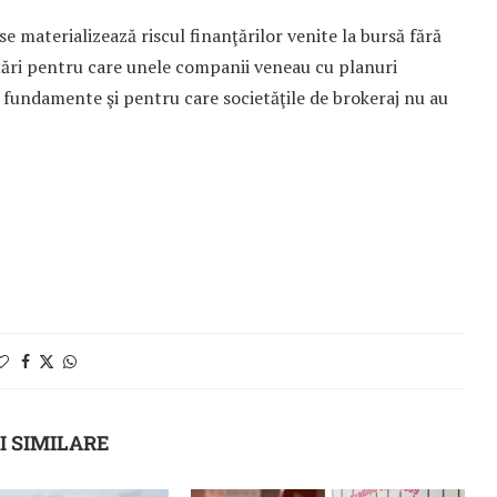
e materiali­zează riscul finanţărilor venite la bursă fără
n­ţări pentru care unele companii veneau cu planuri
 fundamente şi pen­tru care societăţile de bro­keraj nu au
I SIMILARE