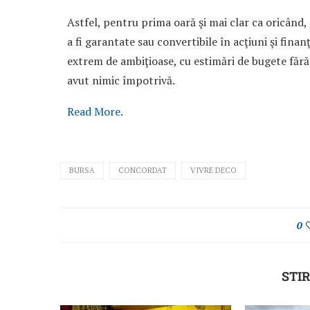
Astfel, pentru prima oară şi mai clar ca oricând, s
a fi garantate sau convertibile în acţiuni şi fina
extrem de ambi­ţioase, cu estimări de bugete fără
avut nimic împotrivă.
Read More
.
BURSA
CONCORDAT
VIVRE DECO
0
STIR