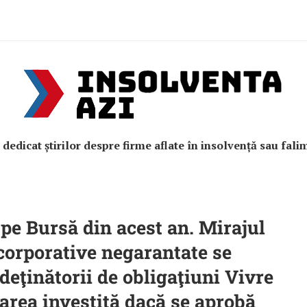
e dedicat știrilor despre firme aflate în insolvență sau fali
 pe Bursă din acest an. Mirajul
corporative negarantate se
eţinătorii de obligaţiuni Vivre
area investită dacă se aprobă