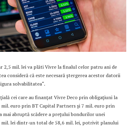
r 2,5 mil. lei va plăti Vivre la finalul celor patru ani de
ea consideră că este necesară ştergerea acestor datorii
gura solvabilitatea“.
ală cei care au fi­nan­ţat Vivre Deco prin obligaţiuni la
5 mil. euro prin BT Capital Partners şi 7 mil. euro prin
ea mai abruptă scădere a preţului bon­durilor unei
il. lei dintr-un total de 58,6 mil. lei, po­trivit planului