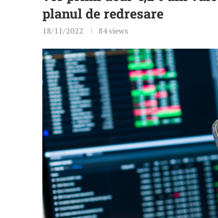
planul de redresare
18/11/2022
84
views