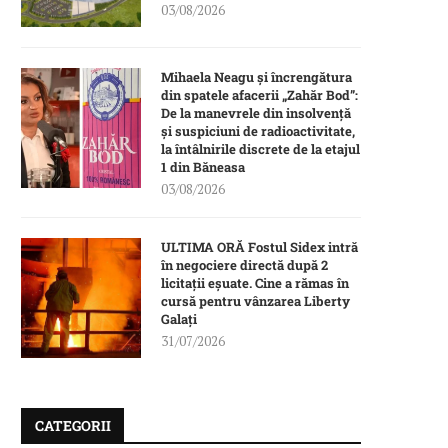
03/08/2026
Mihaela Neagu și încrengătura
din spatele afacerii „Zahăr Bod”:
De la manevrele din insolvență
și suspiciuni de radioactivitate,
la întâlnirile discrete de la etajul
1 din Băneasa
03/08/2026
ULTIMA ORĂ Fostul Sidex intră
în negociere directă după 2
licitații eșuate. Cine a rămas în
cursă pentru vânzarea Liberty
Galați
31/07/2026
CATEGORII