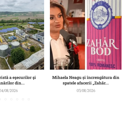
ristă a eşecurilor şi
Mihaela Neagu și încrengătura din
ărilor din...
spatele afacerii „Zahăr...
04/08/2026
03/08/2026