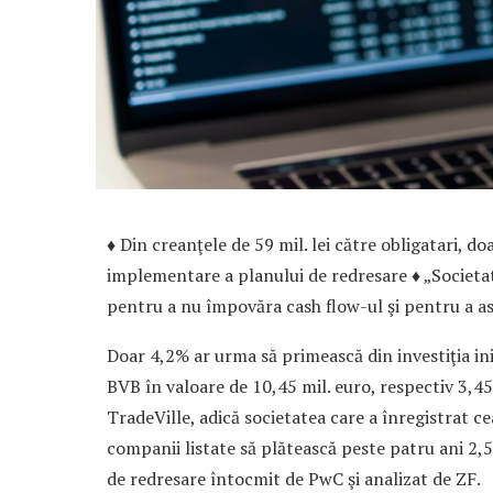
♦ Din creanţele de 59 mil. lei către obligatari, doa
implementare a planului de redresare ♦ „Societat
pentru a nu împovăra cash flow-ul şi pentru a asi
Doar 4,2% ar urma să primească din investiţia iniţi
BVB în va­loa­re de 10,45 mil. euro, respec­tiv 3,4
TradeVille, adică societatea care a înregistrat c
companii listate să plă­tească peste patru ani 2,5 m
de redresare în­tocmit de PwC şi analizat de ZF.