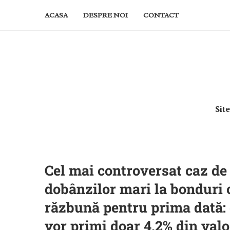
ACASA
DESPRE NOI
CONTACT
Sit
Cel mai controversat caz de
dobânzilor mari la bonduri 
răzbună pentru prima dată: d
vor primi doar 4,2% din valo