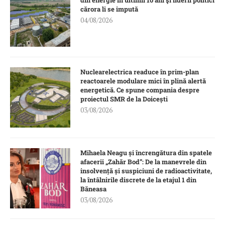
din energie în ultimii 10 ani şi liderii politici
cărora li se impută
04/08/2026
Nuclearelectrica readuce în prim-plan
reactoarele modulare mici în plină alertă
energetică. Ce spune compania despre
proiectul SMR de la Doicești
03/08/2026
Mihaela Neagu și încrengătura din spatele
afacerii „Zahăr Bod”: De la manevrele din
insolvență și suspiciuni de radioactivitate,
la întâlnirile discrete de la etajul 1 din
Băneasa
03/08/2026