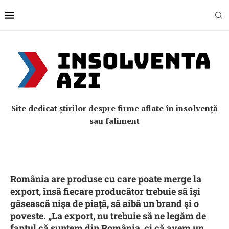
Site dedicat știrilor despre firme aflate în insolvență
sau faliment
România are produse cu care poate merge la
export, însă fiecare producător trebuie să îşi
găsească nişa de piaţă, să aibă un brand şi o
poveste. „La export, nu trebuie să ne legăm de
faptul că suntem din România, ci că avem un