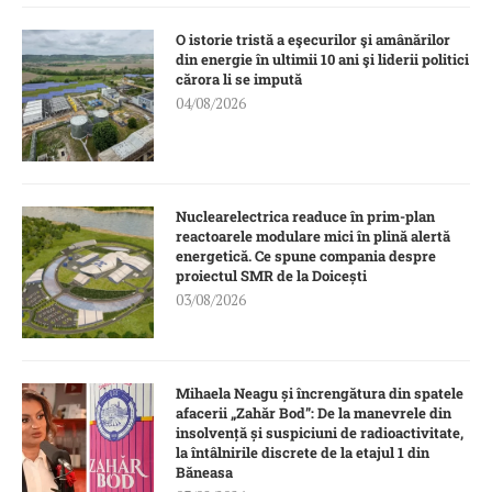
O istorie tristă a eşecurilor şi amânărilor
din energie în ultimii 10 ani şi liderii politici
cărora li se impută
04/08/2026
Nuclearelectrica readuce în prim-plan
reactoarele modulare mici în plină alertă
energetică. Ce spune compania despre
proiectul SMR de la Doicești
03/08/2026
Mihaela Neagu și încrengătura din spatele
afacerii „Zahăr Bod”: De la manevrele din
insolvență și suspiciuni de radioactivitate,
la întâlnirile discrete de la etajul 1 din
Băneasa