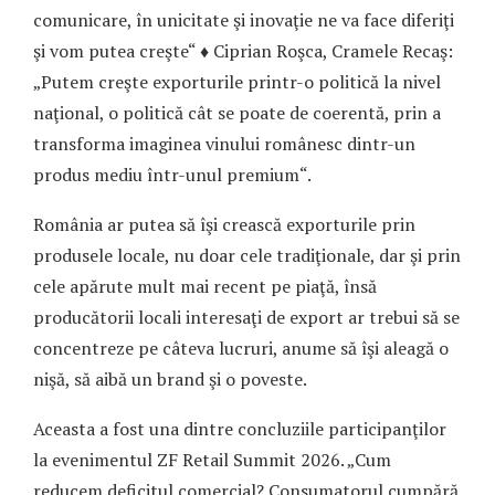
comunicare, în unicitate şi inovaţie ne va face diferiţi
şi vom putea creşte“ ♦ Ciprian Roşca, Cramele Recaş:
„Putem creşte exporturile printr-o politică la nivel
naţional, o politică cât se poate de coerentă, prin a
transforma imaginea vinului românesc dintr-un
produs mediu într-unul premium“.
România ar putea să îşi crească exporturile prin
produsele locale, nu doar cele tradi­ţio­nale, dar şi prin
cele apărute mult mai recent pe piaţă, însă
producătorii locali interesaţi de export ar trebui să se
concentreze pe câteva lucruri, anume să îşi aleagă o
nişă, să aibă un brand şi o poveste.
Aceasta a fost una dintre con­cluziile participanţilor
la eveni­men­tul ZF Retail Summit 2026. „Cum
reducem deficitul comercial? Consu­ma­torul cumpără