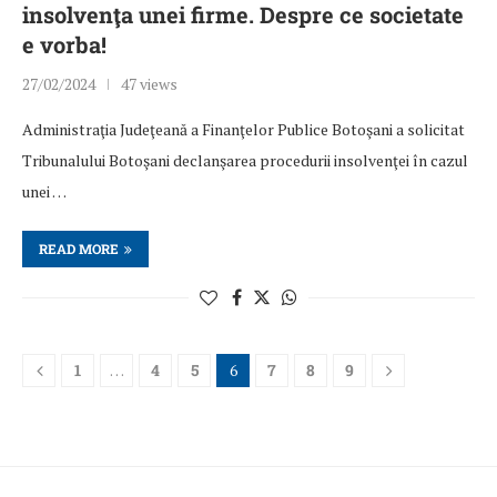
insolvenţa unei firme. Despre ce societate
e vorba!
27/02/2024
47 views
Administraţia Judeţeană a Finanţelor Publice Botoşani a solicitat
Tribunalului Botoşani declanşarea procedurii insolvenţei în cazul
unei …
READ MORE
1
…
4
5
6
7
8
9