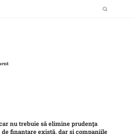
ment
car nu trebuie să elimine prudenţa
de finanţare există, dar şi companiile