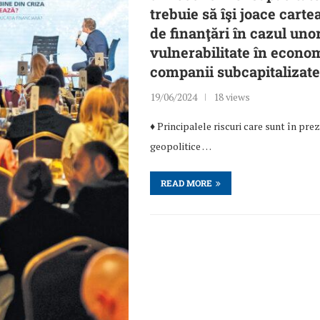
trebuie să îşi joace carte
de finanţări în cazul uno
vulnerabilitate în econo
companii subcapitalizat
19/06/2024
18 views
♦ Principalele riscuri care sunt în pre
geopolitice …
READ MORE