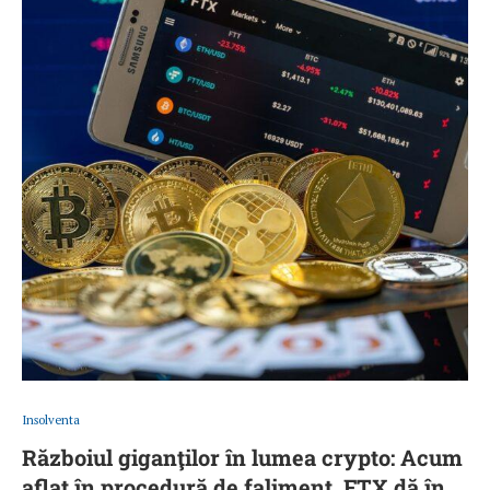
Insolventa
Războiul giganţilor în lumea crypto: Acum
aflat în procedură de faliment, FTX dă în