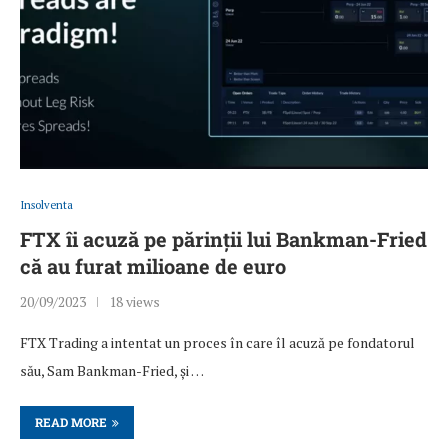
Insolventa
FTX îi acuză pe părinții lui Bankman-Fried
că au furat milioane de euro
20/09/2023
18 views
FTX Trading a intentat un proces în care îl acuză pe fondatorul
său, Sam Bankman-Fried, și …
READ MORE