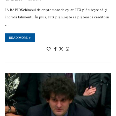
IA RAPIDSchimbul de criptomonede eșuat FTX plănuiește să-și
închidă falimentulÎn plus, FTX plănuiește să plătească creditorii
…
READ MORE