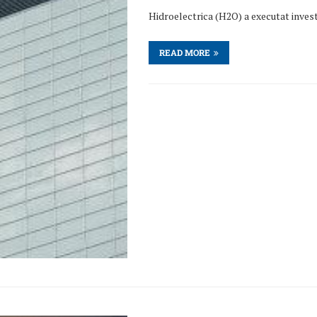
Hidroelectrica (H2O) a executat investiţ
READ MORE