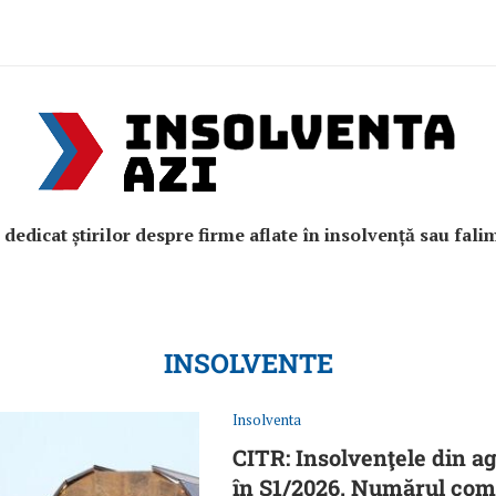
e dedicat știrilor despre firme aflate în insolvență sau fali
INSOLVENTE
Insolventa
CITR: Insolvenţele din a
în S1/2026. Numărul comp