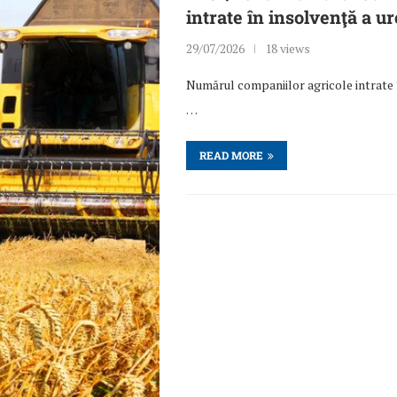
intrate în insolvenţă a ur
29/07/2026
18 views
Numărul companiilor agricole intrate î
…
READ MORE