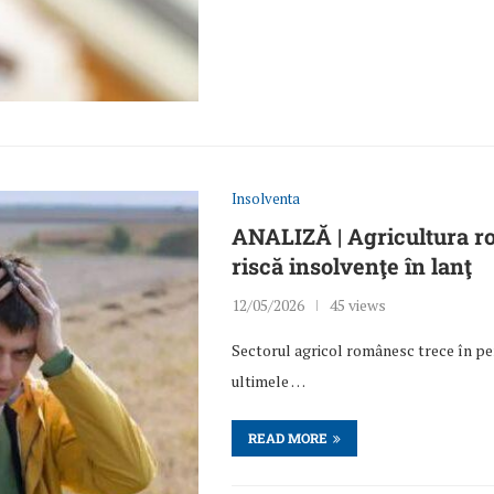
Insolventa
ANALIZĂ | Agricultura ro
riscă insolvenţe în lanţ
12/05/2026
45 views
Sectorul agricol românesc trece în per
ultimele …
READ MORE