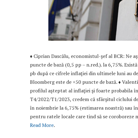
♦ Ciprian Dascălu, economistul-şef al BCR: Ne 
puncte de bază (0,5 pp – n.red.). la 6,75%. Există
pb după ce cifrele inflaţiei din ultimele luni a
Bloomberg este de +50 puncte de bază. ♦ Valenti
profilul aşteptat al inflaţiei şi foarte probabila 
T4/2022/T1/2023, credem că sfârşitul ciclului de 
în noiembrie la 6,75% (estimarea noastră) sau în
pentru ratele locale care tind să se coroboreze ma
Read More
.