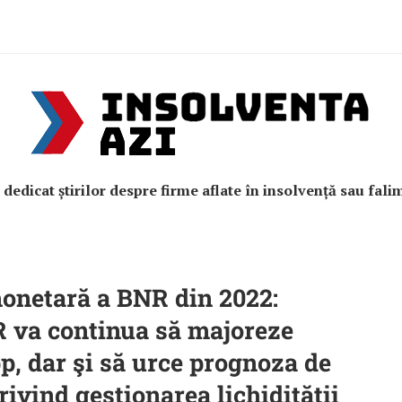
e dedicat știrilor despre firme aflate în insolvență sau fali
monetară a BNR din 2022:
R va continua să majoreze
p, dar şi să urce prognoza de
privind gestionarea lichidităţii