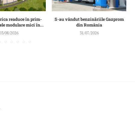
rica readuce în prim-
S-au vândut benzinăriile Gazprom
ele modulare mici în...
din România
03/08/2026
31/07/2026