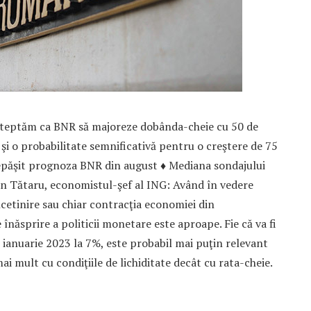
aşteptăm ca BNR să majoreze dobânda-cheie cu 50 de
 şi o probabilitate semnificativă pentru o creştere de 75
u depăşit prognoza BNR din august ♦ Mediana sondajului
n Tătaru, economistul-şef al ING: Având în vedere
încetinire sau chiar contracţia economiei din
înăsprire a politicii monetare este aproape. Fie că va fi
 ianuarie 2023 la 7%, este probabil mai puţin relevant
i mult cu condiţiile de lichiditate decât cu rata-cheie.