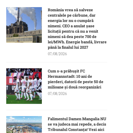
România vrea să salveze
centralele pe cărbune, dar
energia lor nu o cumpără
nimeni. CEO a anulat șase
licitații pentru că nu a venit
nimeni să dea peste 700 de
lei/MWh. Energie bandă, livrare
până la finalul lui 2027
07/08/2026
Cum s-a prăbușit FC
Hermannstadt: 10 ani de
pierderi, datorii de peste 50 de
milioane și două reorganizări
07/08/2026
Falimentul Damen Mangalia NU
se va judeca mai repede, a decis
Tribunalul Constanța! Vezi aici