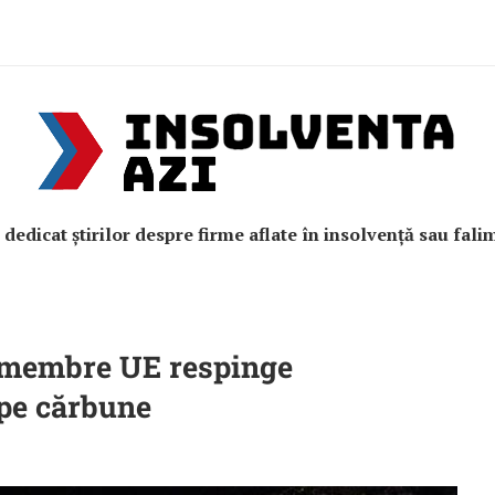
e dedicat știrilor despre firme aflate în insolvență sau fali
e membre UE respinge
 pe cărbune