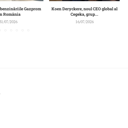
 benzinăriile Gazprom
Koen Deryckere, noul CEO global al
O
in România
Cegeka, grup...
31/07/2026
16/07/2026