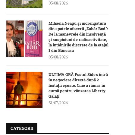
03/08/2026
Mihaela Neagu și încrengătura
din spatele afacerii „Zahăr Bod”:
De la manevrele din insolvență
și suspiciuni de radioactivitate,
la întâlnirile discrete de la etajul
1 din Băneasa
03/08/2026
ULTIMA ORĂ Fostul Sidex intră
în negociere directă după 2
licitații eșuate. Cine a rămas în
cursă pentru vânzarea Liberty
Galați
31/07/2026
CATEGORII