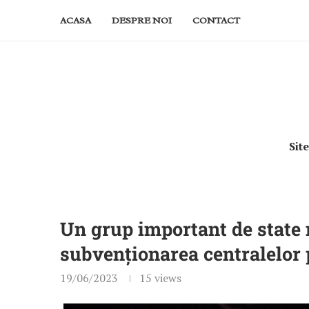
ACASA
DESPRE NOI
CONTACT
Sit
Un grup important de stat
subvenționarea centralelor
19/06/2023
15
views