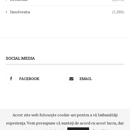
Insolventa
(5,888)
SOCIAL MEDIA
FACEBOOK
EMAIL
Acest site web folosește cookie-uri pentru a vă îmbunătăți
@2021 - All Right Reserved. Designed and Developed by
experiența. Vom presupune că sunteți de acord cu acest lucru, dar
Insolventa-Azi